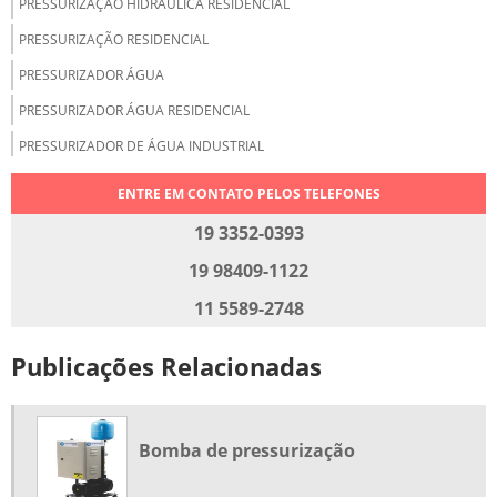
PRESSURIZAÇÃO HIDRÁULICA RESIDENCIAL
PRESSURIZAÇÃO RESIDENCIAL
PRESSURIZADOR ÁGUA
PRESSURIZADOR ÁGUA RESIDENCIAL
PRESSURIZADOR DE ÁGUA INDUSTRIAL
PRESSURIZAR ÁGUA QUENTE E FRIA
ENTRE EM CONTATO PELOS TELEFONES
RECALQUE DE ÁGUA
19 3352-0393
RECALQUE DE ÁGUA FRIA
19 98409-1122
SISTEMA DE ÁGUA PRESSURIZADA
11 5589-2748
SISTEMA DE PRESSURIZAÇÃO
Publicações Relacionadas
SISTEMA DE PRESSURIZAÇÃO DE ÁGUA
SISTEMA DE PRESSURIZAÇÃO PREDIAL
SISTEMA DE PRESSURIZAÇÃO RESIDENCIAL
Bomba de pressurização
SISTEMA DE RECALQUE