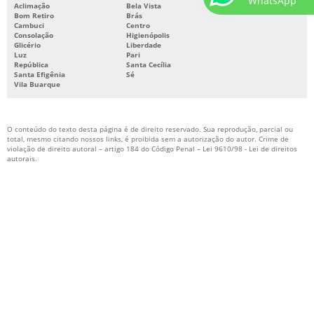
WhatsApp
SISTEMA DE COMBATE CONTRA INCÊNDIOS
Aclimação
Bela Vista
Bom Retiro
Brás
SISTEMA DE HIDRANTES PARA COMBATE A INCÊNDIO
Cambuci
Centro
Consolação
Higienópolis
Glicério
Liberdade
SISTEMA DE PREVENÇÃO E COMBATE A INCÊNDIO
Luz
Pari
República
Santa Cecília
SISTEMA DE PROTEÇÃO CONTRA INCÊNDIO
Santa Efigênia
Sé
Vila Buarque
SISTEMA DE PROTEÇÃO E COMBATE A INCÊNDIO
SISTEMA FIXO DE COMBATE A INCÊNDIO
O conteúdo do texto desta página é de direito reservado. Sua reprodução, parcial ou
SISTEMA HIDRÁULICO DE COMBATE A INCÊNDIO
total, mesmo citando nossos links, é proibida sem a autorização do autor. Crime de
violação de direito autoral – artigo 184 do Código Penal –
Lei 9610/98 - Lei de direitos
autorais
.