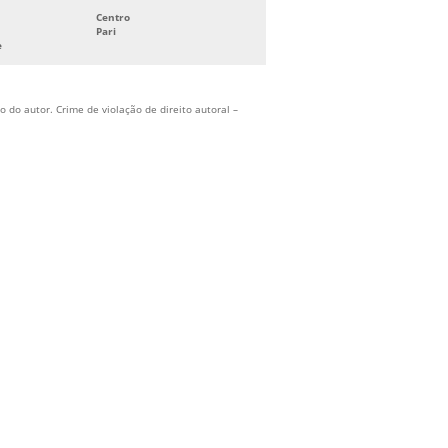
Centro
SISTEMA HIDRÁULICO DE COMBATE A
Pari
INCÊNDIO
e
 do autor. Crime de violação de direito autoral –