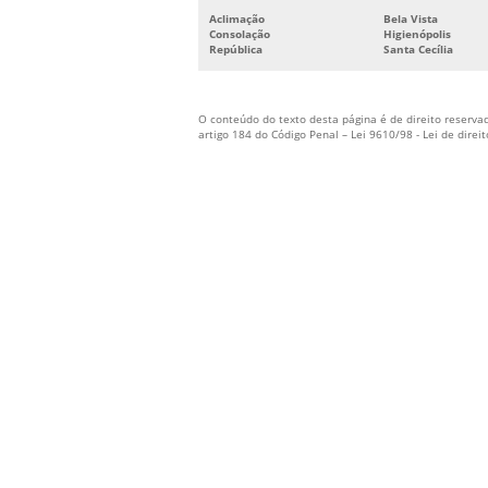
Aclimação
Bela Vista
Consolação
Higienópolis
República
Santa Cecília
O conteúdo do texto desta página é de direito reservad
artigo 184 do Código Penal –
Lei 9610/98 - Lei de direi