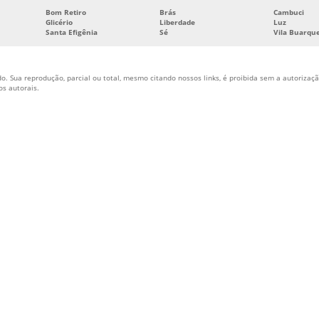
Bom Retiro
Brás
Cambuci
Glicério
Liberdade
Luz
Santa Efigênia
Sé
Vila Buarqu
o. Sua reprodução, parcial ou total, mesmo citando nossos links, é proibida sem a autorização
tos autorais
.