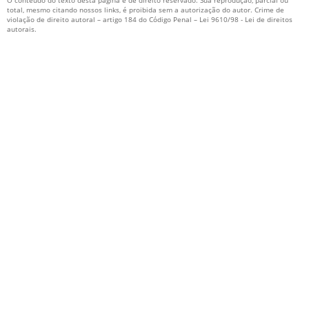
O conteúdo do texto desta página é de direito reservado. Sua reprodução, parcial ou
SISTEMA HIDRÁULICO DE COMBATE A INCÊNDIO
total, mesmo citando nossos links, é proibida sem a autorização do autor. Crime de
violação de direito autoral – artigo 184 do Código Penal –
Lei 9610/98 - Lei de direitos
autorais
.