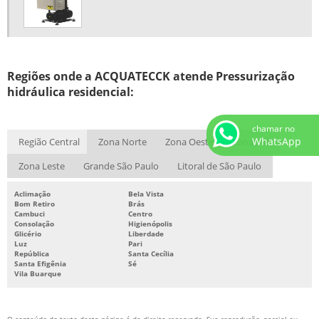
PROJETO DE SISTEMA DE COMBATE A INCÊNDIO ORÇAMENTO
PROJETO SISTEMA DE COMBATE A INCÊNDIO
SISTEMA DE COMBATE A INCÊNDIO
Regiões onde a ACQUATECCK atende Pressurização
SISTEMA DE COMBATE A INCÊNDIO AUTOMÁTICO
hidráulica residencial:
SISTEMA DE COMBATE A INCÊNDIO HIDRANTES
SISTEMA DE COMBATE A INCÊNDIO INDUSTRIAL
chamar no
WhatsApp
Região Central
Zona Norte
Zona Oeste
Zona Sul
SISTEMA DE COMBATE A INCÊNDIO PREDIAL
Zona Leste
Grande São Paulo
Litoral de São Paulo
SISTEMA DE COMBATE A INCÊNDIO SPRINKLER
SISTEMA DE COMBATE CONTRA INCÊNDIOS
Aclimação
Bela Vista
Bom Retiro
Brás
SISTEMA DE HIDRANTES PARA COMBATE A INCÊNDIO
Cambuci
Centro
Consolação
Higienópolis
Glicério
Liberdade
SISTEMA DE PREVENÇÃO E COMBATE A INCÊNDIO
Luz
Pari
República
Santa Cecília
SISTEMA DE PROTEÇÃO CONTRA INCÊNDIO
Santa Efigênia
Sé
Vila Buarque
SISTEMA DE PROTEÇÃO E COMBATE A INCÊNDIO
SISTEMA FIXO DE COMBATE A INCÊNDIO