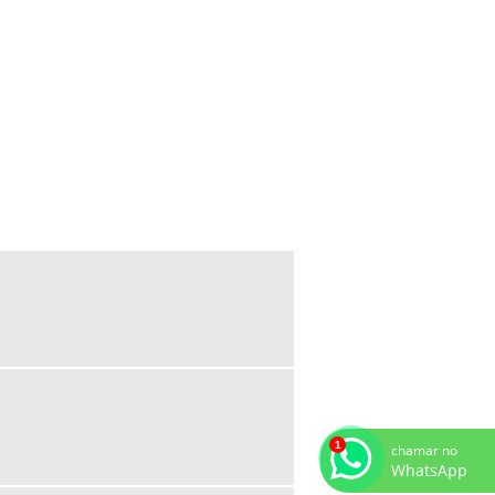
SISTEMA DE RECALQUE DE ÁGUA
SISTEMA DE RECALQUE INTELIGENTE
SISTEMA INTEGRADO DE
PRESSURIZAÇÃO
SOLUÇÕES EM BOMBEAMENTO DE
ÁGUA
EMPRESAS DE SISTEMA DE COMBATE A
INCÊNDIO
INSTALAÇÃO DE SISTEMA DE COMBATE
A INCÊNDIO
PROJETO DE SISTEMA DE COMBATE A
INCÊNDIO ORÇAMENTO
PROJETO SISTEMA DE COMBATE A
INCÊNDIO
SISTEMA DE COMBATE A INCÊNDIO
SISTEMA DE COMBATE A INCÊNDIO
chamar no
AUTOMÁTICO
WhatsApp
SISTEMA DE COMBATE A INCÊNDIO