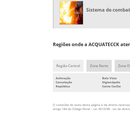
Sistema de combate
Regiões onde a ACQUATECCK atend
Região Central
Zona Norte
Zona O
Aclimação
Bela Vista
Consolação
Higienópolis
República
Santa Cecília
O conteúdo do texto desta página é de direito reservad
artigo 184 do Código Penal –
Lei 9610/98 - Lei de direi