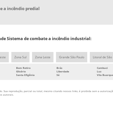
 a incêndio predial
e Sistema de combate a incêndio industrial:
este
Zona Sul
Zona Leste
Grande São Paulo
Litoral de São
Bom Retiro
Brás
Cambuci
Glicério
Liberdade
Luz
Santa Efigênia
Sé
Vila Buarqu
o. Sua reprodução, parcial ou total, mesmo citando nossos links, é proibida sem a autorização
tos autorais
.