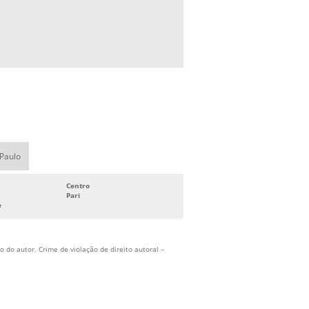
HIDRANTES
SISTEMA DE COMBATE A INCÊNDIO
INDUSTRIAL
SISTEMA DE COMBATE A INCÊNDIO
PREDIAL
SISTEMA DE COMBATE A INCÊNDIO
SPRINKLER
SISTEMA DE COMBATE CONTRA
INCÊNDIOS
 Paulo
SISTEMA DE HIDRANTES PARA COMBATE
A INCÊNDIO
Centro
Pari
SISTEMA DE PREVENÇÃO E COMBATE A
e
INCÊNDIO
SISTEMA DE PROTEÇÃO CONTRA
INCÊNDIO
 do autor. Crime de violação de direito autoral –
SISTEMA DE PROTEÇÃO E COMBATE A
INCÊNDIO
SISTEMA FIXO DE COMBATE A INCÊNDIO