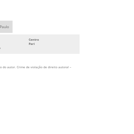
HIDRANTES
SISTEMA DE COMBATE A INCÊNDIO
INDUSTRIAL
 Paulo
SISTEMA DE COMBATE A INCÊNDIO
PREDIAL
Centro
SISTEMA DE COMBATE A INCÊNDIO
Pari
e
SPRINKLER
SISTEMA DE COMBATE CONTRA
INCÊNDIOS
 do autor. Crime de violação de direito autoral –
SISTEMA DE HIDRANTES PARA COMBATE
A INCÊNDIO
SISTEMA DE PREVENÇÃO E COMBATE A
INCÊNDIO
SISTEMA DE PROTEÇÃO CONTRA
INCÊNDIO
SISTEMA DE PROTEÇÃO E COMBATE A
INCÊNDIO
SISTEMA FIXO DE COMBATE A INCÊNDIO