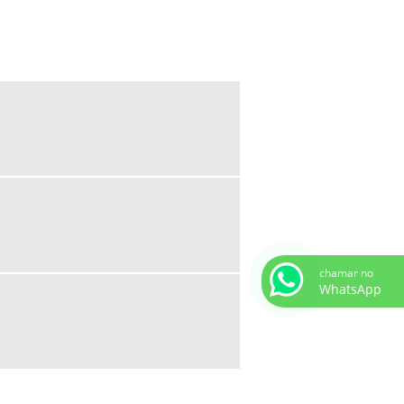
SISTEMA DE RECALQUE DE ÁGUA
SISTEMA DE RECALQUE INTELIGENTE
SISTEMA INTEGRADO DE
PRESSURIZAÇÃO
SOLUÇÕES EM BOMBEAMENTO DE
ÁGUA
EMPRESAS DE SISTEMA DE COMBATE A
INCÊNDIO
INSTALAÇÃO DE SISTEMA DE COMBATE
A INCÊNDIO
PROJETO DE SISTEMA DE COMBATE A
INCÊNDIO ORÇAMENTO
chamar no
PROJETO SISTEMA DE COMBATE A
WhatsApp
INCÊNDIO
SISTEMA DE COMBATE A INCÊNDIO
SISTEMA DE COMBATE A INCÊNDIO
AUTOMÁTICO
SISTEMA DE COMBATE A INCÊNDIO