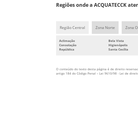
Regiões onde a ACQUATECCK atend
Região Central
Zona Norte
Zona O
Aclimação
Bela Vista
Consolação
Higienópolis
República
Santa Cecília
O conteúdo do texto desta página é de direito reservad
artigo 184 do Código Penal –
Lei 9610/98 - Lei de direi