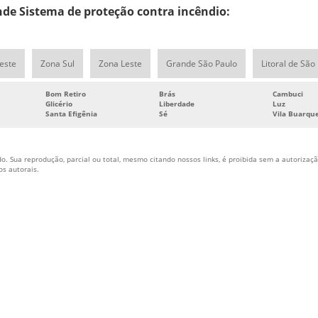
e Sistema de proteção contra incêndio:
este
Zona Sul
Zona Leste
Grande São Paulo
Litoral de São
Bom Retiro
Brás
Cambuci
Glicério
Liberdade
Luz
Santa Efigênia
Sé
Vila Buarqu
o. Sua reprodução, parcial ou total, mesmo citando nossos links, é proibida sem a autorização
tos autorais
.