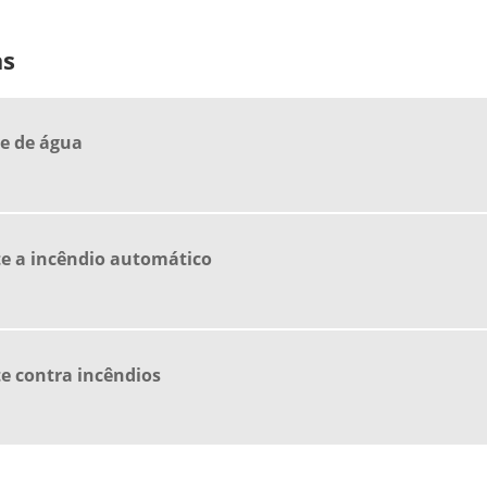
as
ue de água
e a incêndio automático
e contra incêndios