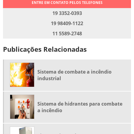
ENTRE EM CONTATO PELOS TELEFONES
RECALQUE DE ÁGUA
19 3352-0393
RECALQUE DE ÁGUA FRIA
19 98409-1122
SISTEMA DE ÁGUA PRESSURIZADA
11 5589-2748
SISTEMA DE PRESSURIZAÇÃO
Publicações Relacionadas
SISTEMA DE PRESSURIZAÇÃO DE ÁGUA
SISTEMA DE PRESSURIZAÇÃO PREDIAL
SISTEMA DE PRESSURIZAÇÃO RESIDENCIAL
Sistema de combate a incêndio
SISTEMA DE RECALQUE
industrial
SISTEMA DE RECALQUE DE ÁGUA
SISTEMA DE RECALQUE INTELIGENTE
Sistema de hidrantes para combate
SISTEMA INTEGRADO DE PRESSURIZAÇÃO
a incêndio
SOLUÇÕES EM BOMBEAMENTO DE ÁGUA
EMPRESAS DE SISTEMA DE COMBATE A INCÊNDIO
INSTALAÇÃO DE SISTEMA DE COMBATE A INCÊNDIO