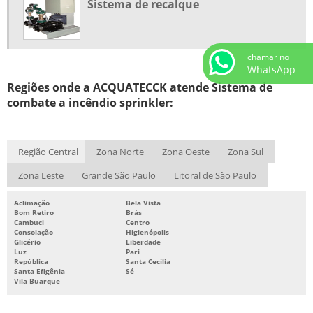
Sistema de recalque
PROJETO DE SISTEMA DE COMBATE A INCÊNDIO ORÇAMENTO
PROJETO SISTEMA DE COMBATE A INCÊNDIO
chamar no
SISTEMA DE COMBATE A INCÊNDIO
WhatsApp
Regiões onde a ACQUATECCK atende Sistema de
SISTEMA DE COMBATE A INCÊNDIO AUTOMÁTICO
combate a incêndio sprinkler:
SISTEMA DE COMBATE A INCÊNDIO HIDRANTES
SISTEMA DE COMBATE A INCÊNDIO INDUSTRIAL
Região Central
Zona Norte
Zona Oeste
Zona Sul
SISTEMA DE COMBATE A INCÊNDIO PREDIAL
Zona Leste
Grande São Paulo
Litoral de São Paulo
SISTEMA DE COMBATE A INCÊNDIO SPRINKLER
SISTEMA DE COMBATE CONTRA INCÊNDIOS
Aclimação
Bela Vista
Bom Retiro
Brás
SISTEMA DE HIDRANTES PARA COMBATE A INCÊNDIO
Cambuci
Centro
Consolação
Higienópolis
Glicério
Liberdade
SISTEMA DE PREVENÇÃO E COMBATE A INCÊNDIO
Luz
Pari
República
Santa Cecília
SISTEMA DE PROTEÇÃO CONTRA INCÊNDIO
Santa Efigênia
Sé
Vila Buarque
SISTEMA DE PROTEÇÃO E COMBATE A INCÊNDIO
SISTEMA FIXO DE COMBATE A INCÊNDIO