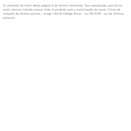
O conteúdo do texto desta página é de direito reservado. Sua reprodução, parcial ou
SISTEMA HIDRÁULICO DE COMBATE A INCÊNDIO
total, mesmo citando nossos links, é proibida sem a autorização do autor. Crime de
violação de direito autoral – artigo 184 do Código Penal –
Lei 9610/98 - Lei de direitos
autorais
.