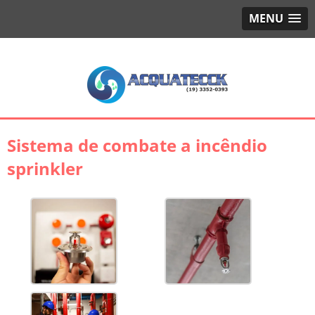
MENU
Sistema de combate a incêndio
sprinkler