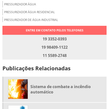
PRESSURIZADOR ÁGUA
PRESSURIZADOR ÁGUA RESIDENCIAL
PRESSURIZADOR DE ÁGUA INDUSTRIAL
PRESSURIZAR ÁGUA QUENTE E FRIA
ENTRE EM CONTATO PELOS TELEFONES
RECALQUE DE ÁGUA
19 3352-0393
RECALQUE DE ÁGUA FRIA
19 98409-1122
SISTEMA DE ÁGUA PRESSURIZADA
11 5589-2748
SISTEMA DE PRESSURIZAÇÃO
Publicações Relacionadas
SISTEMA DE PRESSURIZAÇÃO DE ÁGUA
SISTEMA DE PRESSURIZAÇÃO PREDIAL
SISTEMA DE PRESSURIZAÇÃO RESIDENCIAL
Sistema de combate a incêndio
SISTEMA DE RECALQUE
automático
SISTEMA DE RECALQUE DE ÁGUA
SISTEMA DE RECALQUE INTELIGENTE