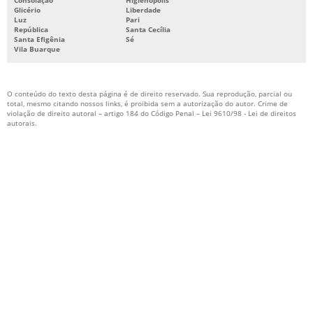
Consolação
Higienópolis
Glicério
Liberdade
SISTEMA DE PREVENÇÃO E COMBATE A INCÊNDIO
Luz
Pari
República
Santa Cecília
SISTEMA DE PROTEÇÃO CONTRA INCÊNDIO
Santa Efigênia
Sé
Vila Buarque
SISTEMA DE PROTEÇÃO E COMBATE A INCÊNDIO
SISTEMA FIXO DE COMBATE A INCÊNDIO
O conteúdo do texto desta página é de direito reservado. Sua reprodução, parcial ou
SISTEMA HIDRÁULICO DE COMBATE A INCÊNDIO
total, mesmo citando nossos links, é proibida sem a autorização do autor. Crime de
violação de direito autoral – artigo 184 do Código Penal –
Lei 9610/98 - Lei de direitos
autorais
.