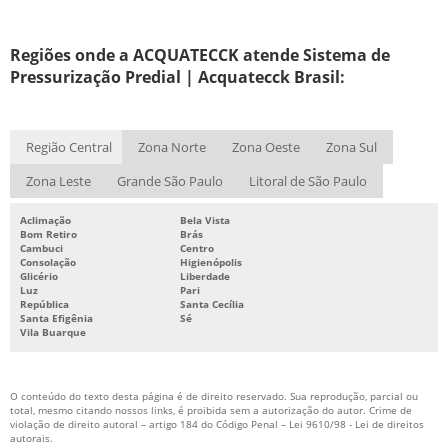
SISTEMA DE COMBATE A INCÊNDIO
Regiões onde a ACQUATECCK atende Sistema de
SISTEMA DE COMBATE A INCÊNDIO AUTOMÁTICO
Pressurização Predial | Acquatecck Brasil:
SISTEMA DE COMBATE A INCÊNDIO HIDRANTES
SISTEMA DE COMBATE A INCÊNDIO INDUSTRIAL
Região Central
Zona Norte
Zona Oeste
Zona Sul
SISTEMA DE COMBATE A INCÊNDIO PREDIAL
Zona Leste
Grande São Paulo
Litoral de São Paulo
SISTEMA DE COMBATE A INCÊNDIO SPRINKLER
SISTEMA DE COMBATE CONTRA INCÊNDIOS
Aclimação
Bela Vista
Bom Retiro
Brás
SISTEMA DE HIDRANTES PARA COMBATE A INCÊNDIO
Cambuci
Centro
Consolação
Higienópolis
Glicério
Liberdade
SISTEMA DE PREVENÇÃO E COMBATE A INCÊNDIO
Luz
Pari
República
Santa Cecília
SISTEMA DE PROTEÇÃO CONTRA INCÊNDIO
Santa Efigênia
Sé
Vila Buarque
SISTEMA DE PROTEÇÃO E COMBATE A INCÊNDIO
SISTEMA FIXO DE COMBATE A INCÊNDIO
O conteúdo do texto desta página é de direito reservado. Sua reprodução, parcial ou
SISTEMA HIDRÁULICO DE COMBATE A INCÊNDIO
total, mesmo citando nossos links, é proibida sem a autorização do autor. Crime de
violação de direito autoral – artigo 184 do Código Penal –
Lei 9610/98 - Lei de direitos
autorais
.