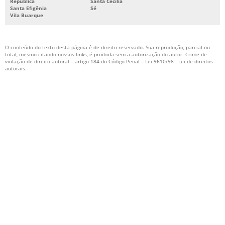
República
Santa Cecília
SISTEMA DE PROTEÇÃO CONTRA INCÊNDIO
Santa Efigênia
Sé
Vila Buarque
SISTEMA DE PROTEÇÃO E COMBATE A INCÊNDIO
SISTEMA FIXO DE COMBATE A INCÊNDIO
O conteúdo do texto desta página é de direito reservado. Sua reprodução, parcial ou
SISTEMA HIDRÁULICO DE COMBATE A INCÊNDIO
total, mesmo citando nossos links, é proibida sem a autorização do autor. Crime de
violação de direito autoral – artigo 184 do Código Penal –
Lei 9610/98 - Lei de direitos
autorais
.