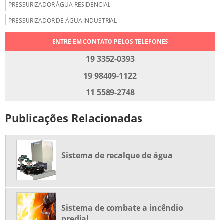
PRESSURIZADOR ÁGUA RESIDENCIAL
PRESSURIZADOR DE ÁGUA INDUSTRIAL
PRESSURIZAR ÁGUA QUENTE E FRIA
ENTRE EM CONTATO PELOS TELEFONES
RECALQUE DE ÁGUA
19 3352-0393
RECALQUE DE ÁGUA FRIA
19 98409-1122
SISTEMA DE ÁGUA PRESSURIZADA
11 5589-2748
SISTEMA DE PRESSURIZAÇÃO
Publicações Relacionadas
SISTEMA DE PRESSURIZAÇÃO DE ÁGUA
SISTEMA DE PRESSURIZAÇÃO PREDIAL
SISTEMA DE PRESSURIZAÇÃO RESIDENCIAL
Sistema de recalque de água
SISTEMA DE RECALQUE
SISTEMA DE RECALQUE DE ÁGUA
SISTEMA DE RECALQUE INTELIGENTE
Sistema de combate a incêndio
SISTEMA INTEGRADO DE PRESSURIZAÇÃO
predial