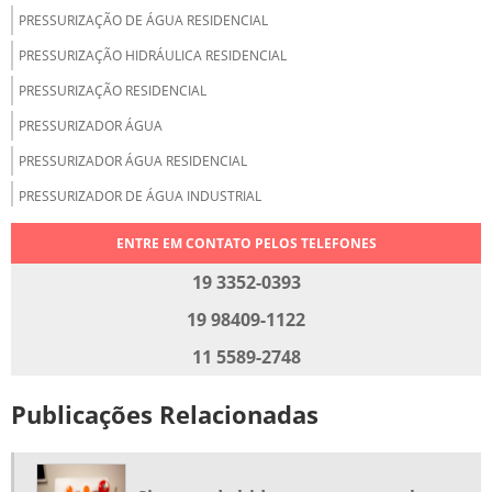
PRESSURIZAÇÃO DE ÁGUA RESIDENCIAL
PRESSURIZAÇÃO HIDRÁULICA RESIDENCIAL
PRESSURIZAÇÃO RESIDENCIAL
PRESSURIZADOR ÁGUA
PRESSURIZADOR ÁGUA RESIDENCIAL
PRESSURIZADOR DE ÁGUA INDUSTRIAL
PRESSURIZAR ÁGUA QUENTE E FRIA
ENTRE EM CONTATO PELOS TELEFONES
RECALQUE DE ÁGUA
19 3352-0393
RECALQUE DE ÁGUA FRIA
19 98409-1122
SISTEMA DE ÁGUA PRESSURIZADA
11 5589-2748
SISTEMA DE PRESSURIZAÇÃO
Publicações Relacionadas
SISTEMA DE PRESSURIZAÇÃO DE ÁGUA
SISTEMA DE PRESSURIZAÇÃO PREDIAL
SISTEMA DE PRESSURIZAÇÃO RESIDENCIAL