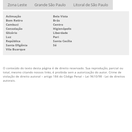
Zona Leste
Grande São Paulo
Litoral de São Paulo
SISTEMA DE COMBATE A INCÊNDIO SPRINKLER
SISTEMA DE COMBATE CONTRA INCÊNDIOS
Aclimação
Bela Vista
Bom Retiro
Brás
SISTEMA DE HIDRANTES PARA COMBATE A INCÊNDIO
Cambuci
Centro
Consolação
Higienópolis
Glicério
Liberdade
SISTEMA DE PREVENÇÃO E COMBATE A INCÊNDIO
Luz
Pari
República
Santa Cecília
SISTEMA DE PROTEÇÃO CONTRA INCÊNDIO
Santa Efigênia
Sé
Vila Buarque
SISTEMA DE PROTEÇÃO E COMBATE A INCÊNDIO
SISTEMA FIXO DE COMBATE A INCÊNDIO
O conteúdo do texto desta página é de direito reservado. Sua reprodução, parcial ou
SISTEMA HIDRÁULICO DE COMBATE A INCÊNDIO
total, mesmo citando nossos links, é proibida sem a autorização do autor. Crime de
violação de direito autoral – artigo 184 do Código Penal –
Lei 9610/98 - Lei de direitos
autorais
.