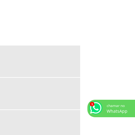
SISTEMA DE RECALQUE DE ÁGUA
SISTEMA DE RECALQUE INTELIGENTE
SISTEMA INTEGRADO DE
PRESSURIZAÇÃO
SOLUÇÕES EM BOMBEAMENTO DE
ÁGUA
EMPRESAS DE SISTEMA DE COMBATE A
INCÊNDIO
INSTALAÇÃO DE SISTEMA DE COMBATE
A INCÊNDIO
PROJETO DE SISTEMA DE COMBATE A
INCÊNDIO ORÇAMENTO
PROJETO SISTEMA DE COMBATE A
INCÊNDIO
chamar no
SISTEMA DE COMBATE A INCÊNDIO
WhatsApp
SISTEMA DE COMBATE A INCÊNDIO
AUTOMÁTICO
SISTEMA DE COMBATE A INCÊNDIO