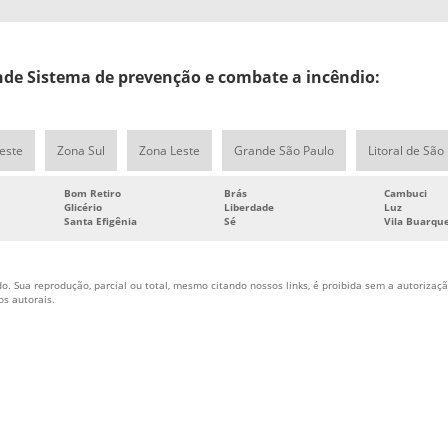
de Sistema de prevenção e combate a incêndio:
este
Zona Sul
Zona Leste
Grande São Paulo
Litoral de São
Bom Retiro
Brás
Cambuci
Glicério
Liberdade
Luz
Santa Efigênia
Sé
Vila Buarqu
o. Sua reprodução, parcial ou total, mesmo citando nossos links, é proibida sem a autorização
tos autorais
.