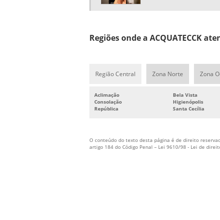
Regiões onde a ACQUATECCK aten
Região Central
Zona Norte
Zona O
Aclimação
Bela Vista
Consolação
Higienópolis
República
Santa Cecília
O conteúdo do texto desta página é de direito reservad
artigo 184 do Código Penal –
Lei 9610/98 - Lei de direi