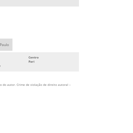
HIDRANTES
SISTEMA DE COMBATE A INCÊNDIO
INDUSTRIAL
SISTEMA DE COMBATE A INCÊNDIO
PREDIAL
SISTEMA DE COMBATE A INCÊNDIO
 Paulo
SPRINKLER
SISTEMA DE COMBATE CONTRA
Centro
Pari
INCÊNDIOS
e
SISTEMA DE HIDRANTES PARA COMBATE
A INCÊNDIO
 do autor. Crime de violação de direito autoral –
SISTEMA DE PREVENÇÃO E COMBATE A
INCÊNDIO
SISTEMA DE PROTEÇÃO CONTRA
INCÊNDIO
SISTEMA DE PROTEÇÃO E COMBATE A
INCÊNDIO
SISTEMA FIXO DE COMBATE A INCÊNDIO