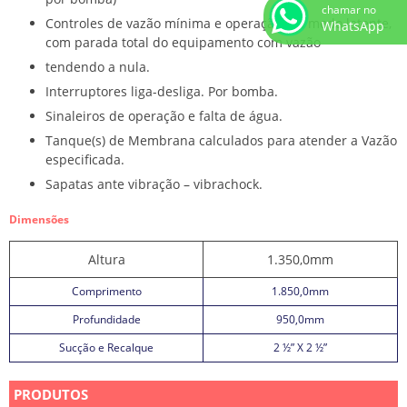
chamar no
Controles de vazão mínima e operação em modo latente,
WhatsApp
com parada total do equipamento com vazão
tendendo a nula.
Interruptores liga-desliga. Por bomba.
Sinaleiros de operação e falta de água.
Tanque(s) de Membrana calculados para atender a Vazão
especificada.
Sapatas ante vibração – vibrachock.
Dimensões
Altura
1.350,0mm
Comprimento
1.850,0mm
Profundidade
950,0mm
Sucção e Recalque
2 ½” X 2 ½”
PRODUTOS